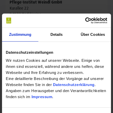
Pflege-Institut Weindl GmbH
Kurallee 22
94072 Bad Füssing
Auf Karte anzeigen
|
Route planen
Telefon:
Zustimmung
Details
Über Cookies
08531910564
Datenschutzeinstellungen
E-Mail:
Wir nutzen Cookies auf unserer Webseite. Einige von
office@pflege-institut.de
ihnen sind essenziell, während andere uns helfen, diese
Webseite und Ihre Erfahrung zu verbessern.
Website:
Eine detaillierte Beschreibung der Vorgänge auf unserer
Webseite finden Sie in der
Datenschutzerklärung
.
pflege-institut.de/
Angaben zum Herausgeber und den Verantwortlichkeiten
finden sich im
Impressum
.
Fax:
08531910568
Öffnungszeiten