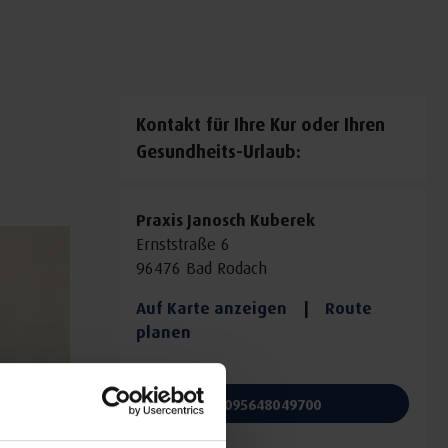
Kontakt für Ihre Kur oder Ihren
Gesundheits-Urlaub:
Praxis Janosch Kuberek
Ernststraße 6
96476 Bad Rodach
Auf Karte anzeigen
|
Route
planen
Telefon:
095648049700
E-Mail: