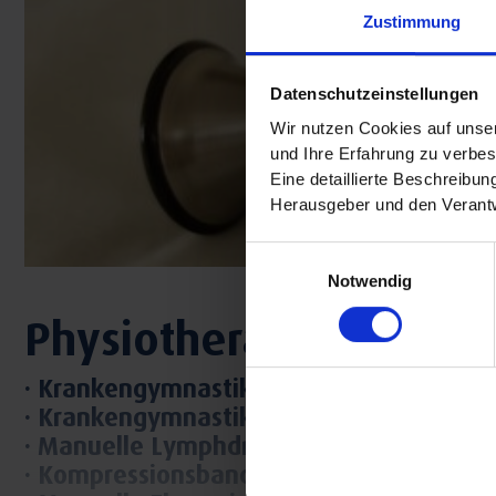
Zustimmung
Datenschutzeinstellungen
Wir nutzen Cookies auf unser
und Ihre Erfahrung zu verbes
Eine detaillierte Beschreibu
Herausgeber und den Verantw
Einwilligungsauswahl
Notwendig
Physiotherapie
· Krankengymnastik (Einzeln & Gruppe)
· Krankengymnastik Atemtherapie Muko
· Manuelle Lymphdrainage
· Kompressionsbandage/Wickelung