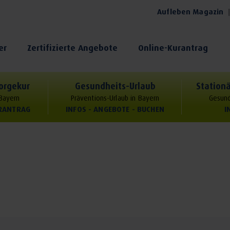
Aufleben Magazin
er
Zertifizierte Angebote
Online-Kurantrag
orgekur
Gesundheits-Urlaub
Stationä
 Bayern
Präventions-Urlaub in Bayern
Gesund
URANTRAG
INFOS - ANGEBOTE - BUCHEN
I