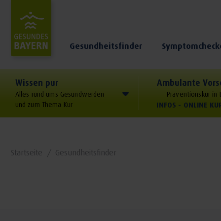
Gesundheitsfinder
Symptomcheck
Wissen pur
Ambulante Vors
Alles rund ums Gesundwerden
Präventionskur in
und zum Thema Kur
INFOS - ONLINE K
Startseite
Gesundheitsfinder