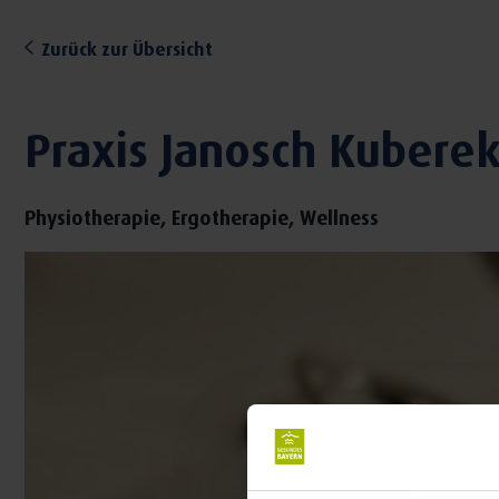
Zurück zur Übersicht
Praxis Janosch Kubere
Physiotherapie, Ergotherapie, Wellness