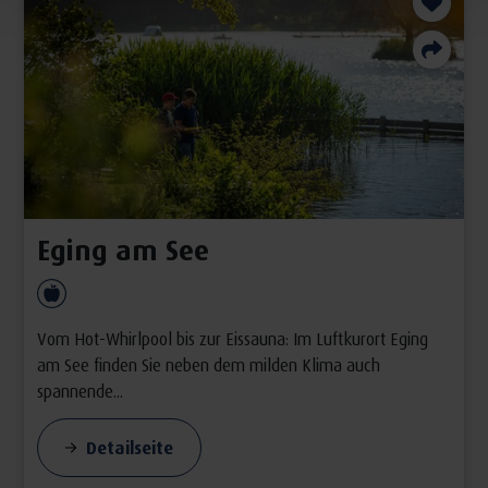
in unmittelbarer Nachbarschaft zur
Western-Stadt
„Pullman City“
– Eging am See bietet die idealen
Voraussetzungen für ein gesundes Leben und einen
unterhaltsamen und kurzweiligen Aufenthalt: Im Luftkurort
am Rande des Wilden Westens.
Eging am See
Vom Hot-Whirlpool bis zur Eissauna: Im Luftkurort Eging
am See finden Sie neben dem milden Klima auch
spannende...
Detailseite