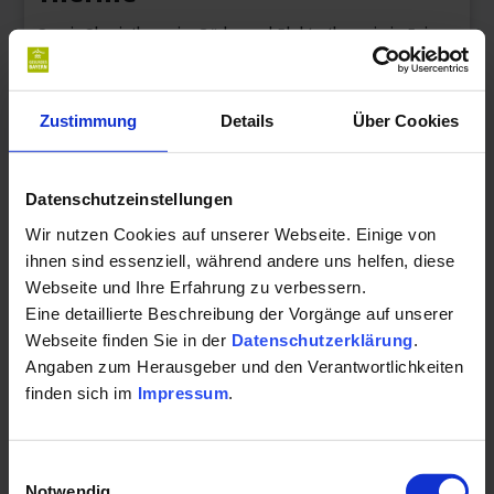
im Außenbereich auch den Ihres E-Bikes für die
Praxis Physiotherapie, Bäder und Elektrotherapie in Eging
Erkundungstouren der traumhaften
am See
Hügellandschaft
des südlichen Bayerischen Waldes.
Ebenso besteht die Möglichkeit auf dem Parkplatz der
Detailseite
Zustimmung
Details
Über Cookies
Sonnen-Therme Ihr E-Auto aufzuladen. Sei es für einen
Ausflug ins 30 Kilometer entfernte Passau
, wo Inn
Datenschutzeinstellungen
und Ilz in die Donau münden oder zu den Burgen
Wir nutzen Cookies auf unserer Webseite. Einige von
Fürstenstein, Englburg und Saldenburg, die der Gegend
ihnen sind essenziell, während andere uns helfen, diese
auch ihren Namen verliehen: Das Dreiburgenland nahe der
Webseite und Ihre Erfahrung zu verbessern.
Dreiflüssestadt.
Eine detaillierte Beschreibung der Vorgänge auf unserer
Bio, öko, regional:
Webseite finden Sie in der
Datenschutzerklärung
.
Angaben zum Herausgeber und den Verantwortlichkeiten
Gesundes Essen in einer
finden sich im
Impressum
.
gesunden Luft
Immer wieder beeindruckend ist auch ein Besuch in einer
Einwilligungsauswahl
Praxis für Physiotherapie
der
Glashütten des Bayerischen Waldes
, der Heimat
Notwendig