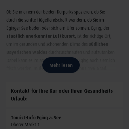
Ob Sie in einem der beiden Kurparks spazieren, ob Sie
durch die sanfte Hügellandschaft wandern, ob Sie im
Eginger See baden oder sich am Ufer sonnen: Eging, der
staatlich anerkannter Luftkurort,
ist der richtige Ort,
um im gesunden und schonenden Klima des
südlichen
Bayerischen Waldes
durchzuschnaufen und aufzutanken.
Dabei kann es im ansonsten so milden Eging auch ziemlich
Mehr lesen
frisch werden.
In der Eissauna. Bei minus 196 Grad.
Wandern zu Yin und Yang
im Garten der Sinne
Kontakt für Ihre Kur oder Ihren Gesundheits-
Urlaub:
Abschalten vom Alltag können Sie beispielsweise am
Eginger See mit seinem
mediterranen Sandstrand und
Tourist-Info Eging a. See
seinem Themenwanderweg „Spurensuche“
, der auf
Oberer Markt 1
einer Länge von 3,5 Kilometern einmal rund um den See