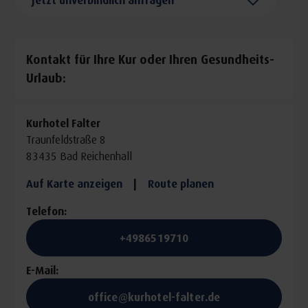
durchblutungsanregend, ausgleichend, wohltuend )
1x Eintritt in die Rupertus-Therme
Kontakt für Ihre Kur oder Ihren Gesundheits-
Bei Anreise liegt ein Bademantel und Hausslipper für Sie
Urlaub:
bereit.
Kurhotel Falter
Traunfeldstraße 8
83435 Bad Reichenhall
Auf Karte anzeigen
|
Route planen
Telefon:
+4986519710
E-Mail:
office@kurhotel-falter.de