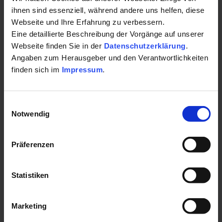
ihnen sind essenziell, während andere uns helfen, diese
Webseite und Ihre Erfahrung zu verbessern.
Eine detaillierte Beschreibung der Vorgänge auf unserer
Aktiv- und Vitalwoche
Webseite finden Sie in der
Datenschutzerklärung
.
Angaben zum Herausgeber und den Verantwortlichkeiten
finden sich im
Impressum
.
7 Nächte inkl. Frühstück, Aqua-Fitness und Rückenschule,
Besuch der Bade- und Saunawelt...
Einwilligungsauswahl
Notwendig
Detailseite
Präferenzen
Statistiken
Marketing