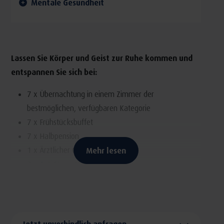
Mentale Gesundheit
Lassen Sie Körper und Geist zur Ruhe kommen und
entspannen Sie sich bei:
7 x Übernachtung in einem Zimmer der
bestmöglichen, verfügbaren Kategorie
7 x Frühstücksbuffet
7 x Halbpension
1 x Ärztlicher Check-up
Mehr lesen
2 x Anti Stress Massage
2 x Moorpackung
1x Ziegenbutterbad ( wirkt beruhigend und
ausgleichend, ist zellaktivierend, belebend )
1x Kräuteröl-Entspannungsbad ( wirkt
Jetzt unverbindlich anfragen