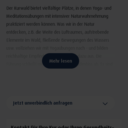
Der Kurwald bietet vielfältige Plätze, in denen Yoga- und
Meditationsübungen mit intensiver Naturwahrnehmung
praktiziert werden können. Was wir in der Natur
entdecken, z.B. die Weite des Luftraumes, aufstrebende
Elemente im Wald, fließende Bewegungen des Wassers
usw. vollziehen wir mit Yogaübungen nach - und bilden
reichhaltige Empfindungen im Inneren dazu aus. Die
Mehr lesen
Führung schließt mit einem kleinen Waldimbiss ab. Es sind
keinerlei Vorkenntnisse notwendig.
Die heilsame Wirkung des Waldes ist wissenschaftlich
nachgewiesen. Die drei Trainerinnen
Manu Rößler,
Angelika Liefke
und
Heike Klischat-Loos
sind
Jetzt unverbindlich anfragen
ausgebildete Waldgesundheitstrainerinnen und Teilnehmer
einer Studie des Lehrstuhls für Public Health und
Versorgungsforschung (IBE) der Ludwig-Maximilians-
Kontakt für Ihre Kur oder Ihren Gesundheits-