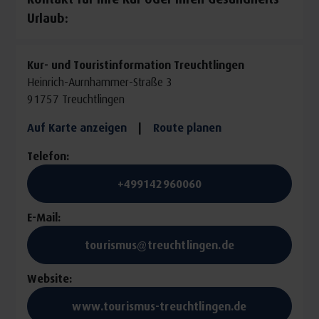
Universität München sowie der Ärztegesellschaft für
Urlaub:
Präventionsmedizin und klassische Naturheilverfahren,
Kneippärztebund e.V. . Unsere
Kur- und Touristinformation Treuchtlingen
Waldgesundheitstrainerinnen begleiten Sie bei den
Heinrich-Aurnhammer-Straße 3
Waldgesundheitstrainingseinheiten.
91757 Treuchtlingen
Bitte mitbringen: Getränk, Übungsmatte, kleines Handtuch,
Auf Karte anzeigen
|
Route planen
evtl. lange Hose, Bequeme Kleidung (Zwiebelprinzip,
Telefon:
Wetterangepasst)
+499142960060
Bei Sturm, Gewitter oder Starkregen entfallen die
Veranstaltungen.
E-Mail:
tourismus@treuchtlingen.de
Termine unter
shop.treuchtlingen.de/kraftort-natur.html
Website:
www.tourismus-treuchtlingen.de