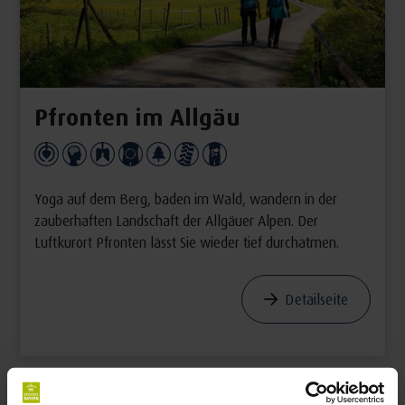
Pfronten im Allgäu
Yoga auf dem Berg, baden im Wald, wandern in der
zauberhaften Landschaft der Allgäuer Alpen. Der
Luftkurort Pfronten lässt Sie wieder tief durchatmen.
Detailseite