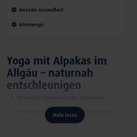
Mentale Gesundheit
Atemwege
Yoga mit Alpakas im
Allgäu – naturnah
entschleunigen
90-minütige Yogaeinheit in der Alpakawiese
Beruhigende Wirkung der Tiere aus nächster Nähe
Mehr lesen
erfahren
Ausklang auf dem Alpakahof „Allgäu Alpaka“ beim