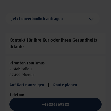
gemeinsamen Teetrinken
Dauer 2 Stunden 30 Minuten
Jetzt unverbindlich anfragen
Das Yoga auf der Alpakawiese findet ab 5
Teilnehmern bis max. 10 Teilnehmern statt
Kontakt für Ihre Kur oder Ihren Gesundheits-
Juni bis September immer freitags 18:00 Uhr. Infos &
Urlaub:
Buchung unter Telefon: 08363-69888 oder online
HIER
Pfronten Tourismus
Enthalten
Vilstalstraße 2
87459 Pfronten
Yoga-Einheit mit ausgebildeter Yogalehrerin (ca. 90
Auf Karte anzeigen
|
Route planen
Minuten)
Telefon:
Tee nach der Yogaeinheit
+49836369888
Ausklang auf dem Alpakahof