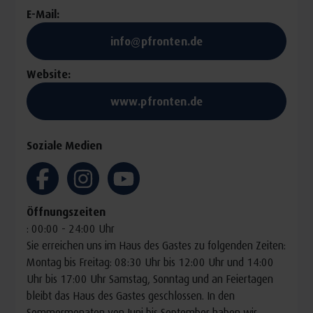
E-Mail:
Mitzubringen
info@pfronten.de
eine eigene Yogamatte
Website:
sportliche, bequeme Kleidung (ggf. Wechselkleidung),
www.pfronten.de
evtl. eine Decke
Preis
Soziale Medien
40,00 € pro Person
Öffnungszeiten
: 00:00 - 24:00 Uhr
Sie erreichen uns im Haus des Gastes zu folgenden Zeiten:
Montag bis Freitag: 08:30 Uhr bis 12:00 Uhr und 14:00
Uhr bis 17:00 Uhr Samstag, Sonntag und an Feiertagen
bleibt das Haus des Gastes geschlossen. In den
Sommermonaten von Juni bis September haben wir