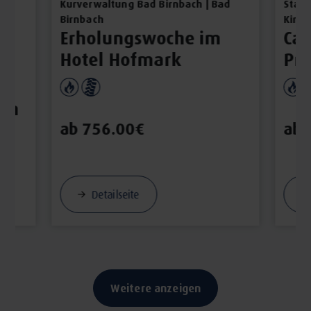
Kurverwaltung Bad Birnbach | Bad
Staat
Birnbach
Kirch
Erholungswoche im
Ca
Hotel Hofmark
Pre
inn
ab 756.00€
ab 
Detailseite
Weitere anzeigen