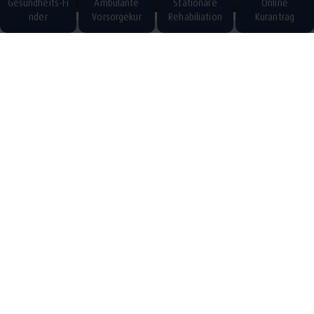
Gesundheits-Fi
Ambulante
Stationäre
Online
nder
Vorsorgekur
Rehabiliation
Kurantrag
Alles zum Thema
Resilienz