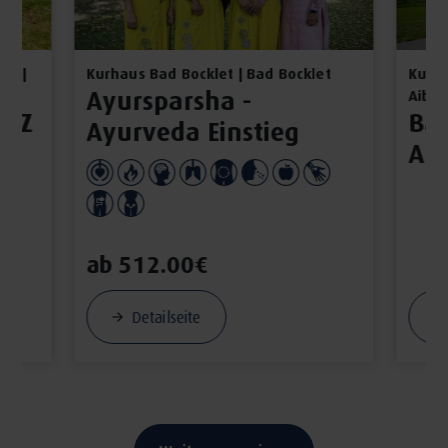
ch |
Kurhaus Bad Bocklet | Bad Bocklet
Kur- 
Ayursparsha -
Aibli
PEZ
Bad
Ayurveda Einstieg
ch
AK
ab 512.00€
Detailseite