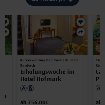
Kurverwaltung Bad Birnbach | Bad
Staat
Birnbach
Kirch
Erholungswoche im
Ca
Hotel Hofmark
Pre
inn
ab 756.00€
ab 