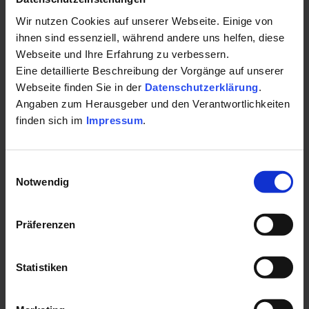
Wir nutzen Cookies auf unserer Webseite. Einige von
ihnen sind essenziell, während andere uns helfen, diese
Webseite und Ihre Erfahrung zu verbessern.
Eine detaillierte Beschreibung der Vorgänge auf unserer
Webseite finden Sie in der
Datenschutzerklärung
.
Angaben zum Herausgeber und den Verantwortlichkeiten
finden sich im
Impressum
.
rme |
Altmühlvital GmbH Kur- und
Gäste
Wellnesszentrum | Treuchtlingen
Bad G
Vital-Woche
"FA
Einwilligungsauswahl
Notwendig
IAL
ab 610.00€
Präferenzen
ab 
Statistiken
Detailseite