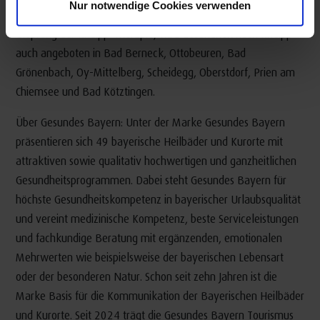
Nur notwendige Cookies verwenden
Ernährungslehre gekocht: Neben Bad Wörishofen, dem
Ursprung der Kneipp-Therapie, wird Gesundheit nach Kneipp
auch angeboten in Bad Berneck, Ottobeuren, Bad
Grönenbach, Oy-Mittelberg, Scheidegg, Oberstdorf, Prien am
Chiemsee und Bad Kötztingen.
Über Gesundes Bayern: Unter der Marke Gesundes Bayern
präsentieren sich 49 bayerische Heilbäder und Kurorte mit
attraktiven sowie qualitativ hochwertigen und ganzheitlichen
Gesundheitsprogrammen. Dabei steht Gesundes Bayern für
höchste Gesundheitskompetenz in bayerischer Urlaubsqualität
und vereint medizinische Kompetenz, beste Serviceleistungen
und fachkundige Beratung mit ergänzenden, emotionalen
Mehrwerten wie beispielsweise der bayerischen Lebensart
oder der besonderen Natur. Schon seit zehn Jahren ist die
Marke Basis für die Kommunikation der Bayerischen Heilbäder
und Kurorte. Seit 2024 trägt die Gesundes Bayern Tourismus