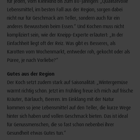
für jeden, vom Kleinkind bis zum 80-jährigen: „Qualitätvolle
Lebensmittel, im besten Fall aus der Region, sorgen dabei
nicht nur für Geschmack am Teller, sondern auch für ein
anderes Bewusstsein beim Essen.“ Und Kochen muss nicht
kompliziert sein, wie der Kneipp-Experte erläutert: „In der
Einfachheit liegt oft der Reiz. Was gibt es Besseres, als
Karotten vom Wochenmarkt, entweder roh, gekocht oder als
Püree, je nach Vorliebe?“
Gutes aus der Region
Der Koch setzt zudem stark auf Saisonalität: „Wintergemüse
wärmt richtig schön. Jetzt im Frühling freue ich mich auf frische
Kräuter, Bärlauch, Beeren. Im Einklang mit der Natur
kommen so jene Lebensmittel auf den Teller, die kurze Wege
hinter sich haben und vollen Geschmack bieten. Das ist ideal
für Genussmenschen, die so fast schon nebenbei ihrer
Gesundheit etwas Gutes tun.“