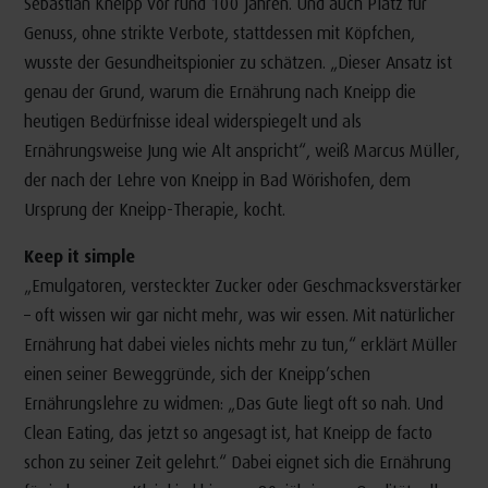
Sebastian Kneipp vor rund 100 Jahren. Und auch Platz für
Genuss, ohne strikte Verbote, stattdessen mit Köpfchen,
wusste der Gesundheitspionier zu schätzen. „Dieser Ansatz ist
genau der Grund, warum die Ernährung nach Kneipp die
heutigen Bedürfnisse ideal widerspiegelt und als
Ernährungsweise Jung wie Alt anspricht“, weiß Marcus Müller,
der nach der Lehre von Kneipp in Bad Wörishofen, dem
Ursprung der Kneipp-Therapie, kocht.
Keep it simple
„Emulgatoren, versteckter Zucker oder Geschmacksverstärker
– oft wissen wir gar nicht mehr, was wir essen. Mit natürlicher
Ernährung hat dabei vieles nichts mehr zu tun,“ erklärt Müller
einen seiner Beweggründe, sich der Kneipp’schen
Ernährungslehre zu widmen: „Das Gute liegt oft so nah. Und
Clean Eating, das jetzt so angesagt ist, hat Kneipp de facto
schon zu seiner Zeit gelehrt.“ Dabei eignet sich die Ernährung