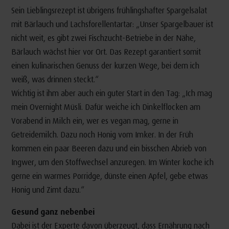
Sein Lieblingsrezept ist übrigens frühlingshafter Spargelsalat
mit Bärlauch und Lachsforellentartar: „Unser Spargelbauer ist
nicht weit, es gibt zwei Fischzucht-Betriebe in der Nähe,
Bärlauch wächst hier vor Ort. Das Rezept garantiert somit
einen kulinarischen Genuss der kurzen Wege, bei dem ich
weiß, was drinnen steckt.“
Wichtig ist ihm aber auch ein guter Start in den Tag: „Ich mag
mein Overnight Müsli. Dafür weiche ich Dinkelflocken am
Vorabend in Milch ein, wer es vegan mag, gerne in
Getreidemilch. Dazu noch Honig vom Imker. In der Früh
kommen ein paar Beeren dazu und ein bisschen Abrieb von
Ingwer, um den Stoffwechsel anzuregen. Im Winter koche ich
gerne ein warmes Porridge, dünste einen Apfel, gebe etwas
Honig und Zimt dazu.“
Gesund ganz nebenbei
Dabei ist der Experte davon überzeugt, dass Ernährung nach