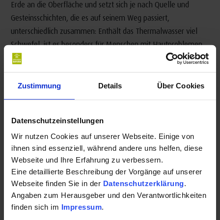
Erde an die Oberfläche und setzt sich je nach Quelle und
Gesteinsschichten, die es auf seinem Weg passiert,
unterschiedlich zusammen: Enthält das Thermalwasser viel
Schwefel, ist es besonders für Menschen mit Hautproblemen
oder Rheuma geeignet. Bei Atemwegserkrankungen helfen
zum Beispiel Solequellen, also Thermalwasser, das viel Salz
enthält. Sulfatwasser tut vor allem den Organen im Oberbauch
Zustimmung
Details
Über Cookies
und den Harnwegen gut. Trinkbares, staatlich anerkanntes
Heilwasser gilt offiziell als Arzneimittel und unterliegt strengen
Datenschutzeinstellungen
Kontrollen.
Wir nutzen Cookies auf unserer Webseite. Einige von
Luft ist nicht gleich Luft: Orte
ihnen sind essenziell, während andere uns helfen, diese
mit Heilklima
Webseite und Ihre Erfahrung zu verbessern.
Eine detaillierte Beschreibung der Vorgänge auf unserer
Webseite finden Sie in der
Datenschutzerklärung
.
Fischen im Allgäu, Bad Hindelang, Oberstaufen, Oberstdorf,
Angaben zum Herausgeber und den Verantwortlichkeiten
Scheidegg, Bischofsgrün, Berchtesgaden-Königssee, Garmisch-
finden sich im
Impressum
.
Partenkirchen, Bad Heilbrunn, Tegernsee / Bad Wiessee und