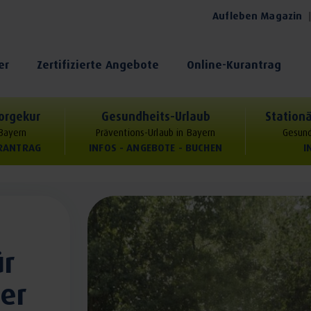
Aufleben Magazin
er
Zertifizierte Angebote
Online-Kurantrag
orgekur
Gesundheits-Urlaub
Stationä
 Bayern
Präventions-Urlaub in Bayern
Gesund
URANTRAG
INFOS - ANGEBOTE - BUCHEN
I
ür
er