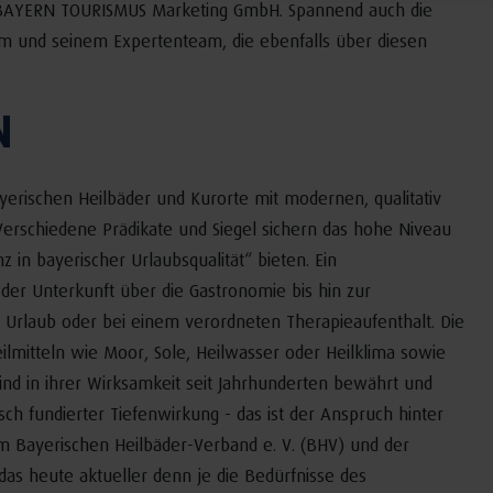
r BAYERN TOURISMUS Marketing GmbH. Spannend auch die
m und seinem Expertenteam, die ebenfalls über diesen
N
erischen Heilbäder und Kurorte mit modernen, qualitativ
rschiedene Prädikate und Siegel sichern das hohe Niveau
 in bayerischer Urlaubsqualität“ bieten. Ein
er Unterkunft über die Gastronomie bis hin zur
 Urlaub oder bei einem verordneten Therapieaufenthalt. Die
lmitteln wie Moor, Sole, Heilwasser oder Heilklima sowie
ind in ihrer Wirksamkeit seit Jahrhunderten bewährt und
sch fundierter Tiefenwirkung - das ist der Anspruch hinter
 Bayerischen Heilbäder-Verband e. V. (BHV) und der
 heute aktueller denn je die Bedürfnisse des