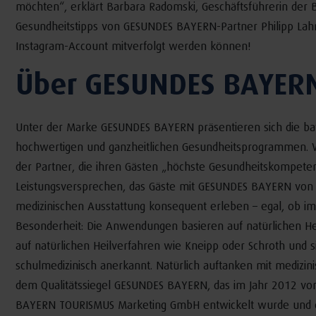
möchten“, erklärt Barbara Radomski, Geschäftsführerin de
Gesundheitstipps von GESUNDES BAYERN-Partner Philipp Lah
Instagram-Account mitverfolgt werden können!
Über GESUNDES BAYER
Unter der Marke GESUNDES BAYERN präsentieren sich die bay
hochwertigen und ganzheitlichen Gesundheitsprogrammen. Ve
der Partner, die ihren Gästen „höchste Gesundheitskompetenz
Leistungsversprechen, das Gäste mit GESUNDES BAYERN von d
medizinischen Ausstattung konsequent erleben – egal, ob im
Besonderheit: Die Anwendungen basieren auf natürlichen Hei
auf natürlichen Heilverfahren wie Kneipp oder Schroth und s
schulmedizinisch anerkannt. Natürlich auftanken mit medizini
dem Qualitätssiegel GESUNDES BAYERN, das im Jahr 2012 vom
BAYERN TOURISMUS Marketing GmbH entwickelt wurde und das