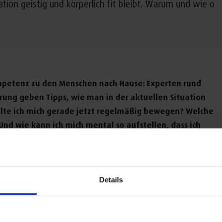
tion geistig und körperlich fit bleibt. Warum und wie o
ompetenz zu den Menschen nach Hause: Experten rund
ung geben Tipps, wie man in der aktuellen Situation
sollte ich mich gerade jetzt regelmäßig bewegen? Welche
nd wie kann ich mich mental so aufstellen, dass ich
er Professor für Naturheilkunde über die Yoga- und
er Waldbademeisterin stehen die Spezialisten mit
en auf diversen GESUNDES BAYERN-Kanälen: der
unde-gschichten.de sowie auf Facebook - und ganz
Details
logan „GESUNDES BAYERN für DAHOAM“ präsentieren die