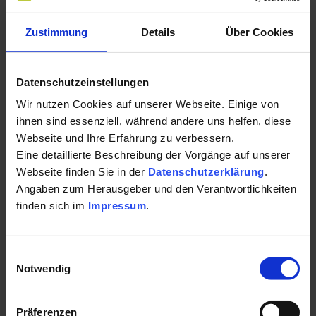
Geist Sebastian Kneipps
Zustimmung
Details
Über Cookies
Das Allgäuer Städtchen Bad Wörishofen, wo Pfarrer Sebastian
Kneipp vor 150 Jahren seine Naturheillehre begründete, steht
Datenschutzeinstellungen
bis heute ganz im Zeichen dieser Gesundheitsidee. In mehr als
Wir nutzen Cookies auf unserer Webseite. Einige von
100 Einrichtungen können Gäste kneippen, wobei die
ihnen sind essenziell, während andere uns helfen, diese
umfassende Kur neben der Wassertherapie auch die Elemente
Webseite und Ihre Erfahrung zu verbessern.
Bewegung, gesunde Ernährung, Kräuter und innere
Eine detaillierte Beschreibung der Vorgänge auf unserer
Ausgeglichenheit einschließt. Als Vor-Ort-Angebot für die Zeit,
Webseite finden Sie in der
Datenschutzerklärung
.
wenn Reisen wieder möglich ist, bietet sich zum Beispiel „Mit
Angaben zum Herausgeber und den Verantwortlichkeiten
Kneipp den Stress besiegen – Burnout Prävention“ an. Das
finden sich im
Impressum
.
ausführliche Interview zum Thema Kneippen zu Hause mit
Ines Wurm-Fenkl findet sich unter
https://www.gesundes-
Einwilligungsauswahl
bayern.de/themen/heilmittel-
Notwendig
naturheilverfahren/kneippkur/kneipp-im-
badezimmer/
Präferenzen