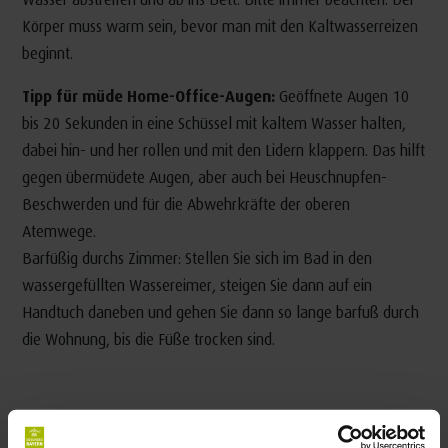
Körper muss warm sein, bevor man mit den Kaltwasserreizen
beginnt.
Tipp für müde Home-Office-Augen:
Geöffnete Augen 10
bis 20 Sekunden in eine Schüssel mit kaltem Wasser halten,
dabei hin- und her rollen und mit den Lidern klappern. Das hilft
gegen übermüdete Augen, aber auch bei Heuschnupfen-
Beschwerden und für die Abwehrkräfte der oberen
Atemwege.
Barfüßig durchs Zimmer: Stellen Sie sich im Bad in den
wassergefüllten Wassereimer, steigen Sie dann auf ein
Handtuch daneben und gehen Sie dann so lange barfuß durch
die Wohnung, bis die Füße trocken sind.
Bad Wörishofen und der