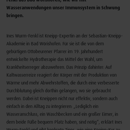
Wasseranwendungen unser Immunsystem in Schwung
bringen.
Ines Wurm-Fenkl ist Kneipp-Expertin an der Sebastian-Kneipp-
Akademie in Bad Wörishofen. Für sie ist die von dem
gebürtigen Ottobeurener Pfarrer im 19. Jahrhundert
entwickelte Hydrotherapie das Mittel der Wahl, um
Krankheitserreger abzuwehren. Das Prinzip dahinter: Auf
Kaltwasserreize reagiert der Körper mit der Produktion von
Wärme und mehr Abwehrstoffen, die durch eine verbesserte
Durchblutung gleich dorthin gelangen, wo sie gebraucht
werden. Dabei ist Kneippen nicht nur effektiv, sondern auch
einfach in den Alltag zu integrieren: „Lediglich ein
Wasseranschluss, ein Waschbecken und ein großer Eimer, in
dem beide Füße bequem Platz haben, sind nötig“, erklärt Ines
Wurm-Fenkl und gibt konkrete Tipps, wie eine Kneipp-Kur zu