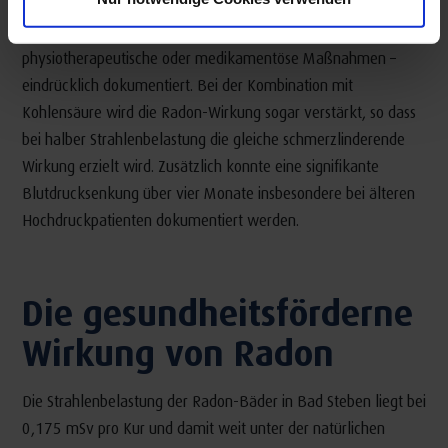
Schmerzlinderung über vier bis sechs Monate von neun
seriellen Radon-Bädern als Monotherapie – ohne zusätzliche
physiotherapeutische oder medikamentöse Maßnahmen –
eindrücklich dokumentiert. Bei der Kombination mit
Kohlensäure wird die Radon-Wirkung sogar verstärkt, so dass
bei halber Strahlenbelastung die gleiche schmerzlinderende
Wirkung erzielt wird. Zusätzlich konnte eine signifikante
Blutdrucksenkung über vier Monate insbesondere bei älteren
Hochdruckpatienten dokumentiert werden.
Die gesundheitsförderne
Wirkung von Radon
Die Strahlenbelastung der Radon-Bäder in Bad Steben liegt bei
0,175 mSv pro Kur und damit weit unter der natürlichen