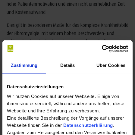
hohe Patientenmotivation und einen nicht unerheblichen Zeit-
und Kostenaufwand.
Dies gilt in besonderem Maße für das komplexe Krankheitsbild
der Fibromyalgie mit seinem hohen Beschwerden- und
Leidensdruck. Gelenknahe Schmerzen, schmerzhafte
Muskelverspannungen, Müdigkeit, Erschöpfung und
Schlafstörungen zählen ebenso zu den Beschwerden wie
Zustimmung
Details
Über Cookies
Magen-Darm-Erkrankungen, Herzjagen, Atemnot,
Gefühlsstörungen in den Gliedmaßen und Ödemen. Aber auch
Konzentrationsschwierigkeiten, seelische Verstimmungen,
Datenschutzeinstellungen
Angstgefühle und häufig Depressionen erhöhen den enormen
Wir nutzen Cookies auf unserer Webseite. Einige von
Leidensdruck von Fibromyalgie-Patienten.
ihnen sind essenziell, während andere uns helfen, diese
Webseite und Ihre Erfahrung zu verbessern.
Um diesem entgegenzuwirken und eine Linderung der
Eine detaillierte Beschreibung der Vorgänge auf unserer
Beschwerden zu erreichen, gibt es in Bad Steben die
Webseite finden Sie in der
Datenschutzerklärung
.
Möglichkeit einer multimodalen Komplexbehandlung. Zehn
Angaben zum Herausgeber und den Verantwortlichkeiten