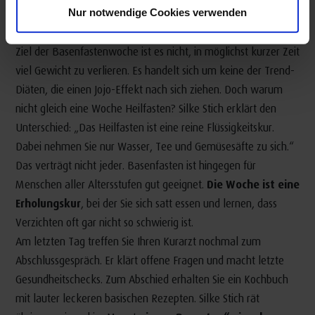
finden
Nur notwendige Cookies verwenden
Ziel der Basenfastenwoche ist es nicht, in möglichst kurzer Zeit
viel Gewicht zu verlieren. Es handelt sich um keine der Trend-
Diäten, die einen Jojo-Effekt nach sich ziehen. Doch warum
nicht gleich eine Woche Heilfasten? Silke Stich erklärt den
Unterschied: „Das Heilfasten ist eine reine Flüssigkeitskur.
Dabei nehmen Sie nur Wasser, Tee und Gemüsesäfte zu sich.“
Das verträgt nicht jeder. Basenfasten ist hingegen für
Menschen aller Altersstufen gut geeignet.
Die Woche ist eine
Erholungskur
, bei der Sie sich satt essen und lernen, dass
Verzichten oft gar nicht so schwierig ist.
Am letzten Tag treffen Sie Ihren Kurarzt nochmal zum
Abschlussgespräch. Er klärt offene Fragen und macht letzte
Gesundheitschecks. Zum Abschied erhalten Sie ein Kochbuch
mit lauter leckeren basischen Rezepten. Silke Stich rät