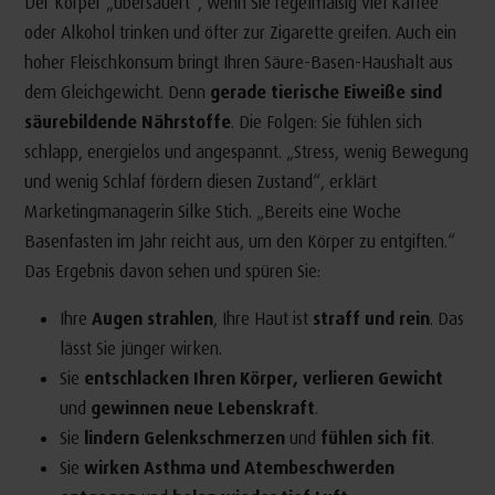
Der Körper „übersäuert“, wenn Sie regelmäßig viel Kaffee
oder Alkohol trinken und öfter zur Zigarette greifen. Auch ein
hoher Fleischkonsum bringt Ihren Säure-Basen-Haushalt aus
dem Gleichgewicht. Denn
gerade tierische Eiweiße sind
säurebildende Nährstoffe
. Die Folgen: Sie fühlen sich
schlapp, energielos und angespannt. „Stress, wenig Bewegung
und wenig Schlaf fördern diesen Zustand“, erklärt
Marketingmanagerin Silke Stich. „Bereits eine Woche
Basenfasten im Jahr reicht aus, um den Körper zu entgiften.“
Das Ergebnis davon sehen und spüren Sie:
Ihre
Augen strahlen
, Ihre Haut ist
straff und rein
. Das
lässt Sie jünger wirken.
Sie
entschlacken Ihren Körper, verlieren Gewicht
und
gewinnen neue Lebenskraft
.
Sie
lindern Gelenkschmerzen
und
fühlen sich fit
.
Sie
wirken Asthma und Atembeschwerden