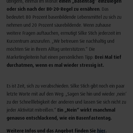
übrigens, einmal im Monat
einen „Basentag“ einzulegen
oder sich nach der 80-20-Regel zu ernähren
. Das
bedeutet: 80 Prozent basenbildende Lebensmittel zu sich zu
nehmen und 20 Prozent säurebildende. Wenn zuhause
weitere Fragen auftauchen, ermutigt Silke Stich jederzeit im
Kurzentrum anzurufen. „Wir betreuen Sie nachhaltig und
möchten Sie in Ihrem Alltag unterstützen.“ Die
Marketingleiterin hat einen persönlichen Tipp:
Drei Mal tief
durchatmen, wenn es mal wieder stressig ist.
Es ist Zeit, sich zu verabschieden. Silke Stich gibt noch ein paar
letzte Worte mit auf den Weg: „Sagen Sie hin und wieder ‚nein‘
zu der Schnelllebigkeit der anderen und lassen Sie sich nicht zu
jeder Aktivität mitreißen.“
Ein „Nein“ wirkt manchmal
genauso entschlackend, wie ein Basenfastentag.
Weitere Infos und das Angebot finden Sie
hier
.