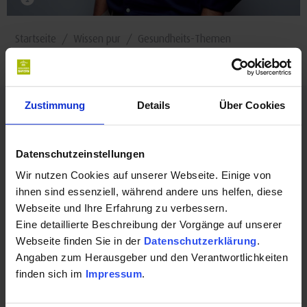
Startseite
Wissen pur
Gesundheits-Themen
Unser Antrieb
Zustimmung
Details
Über Cookies
Das steckt hinter
#gesundkannjeder
Datenschutzeinstellungen
Wir nutzen Cookies auf unserer Webseite. Einige von
Gesundheit ist der Megatrend unserer Zeit. Wer erkrankt ist,
ihnen sind essenziell, während andere uns helfen, diese
möchte gesund werden. Wer gesund ist, möchte es bleiben.
Webseite und Ihre Erfahrung zu verbessern.
Eine detaillierte Beschreibung der Vorgänge auf unserer
Für sich selbst und für die, die einem nahe stehen.
Webseite finden Sie in der
Datenschutzerklärung
.
Angaben zum Herausgeber und den Verantwortlichkeiten
finden sich im
Impressum
.
Gemeinsam mit Philipp Lahm bieten wir Ihnen ab