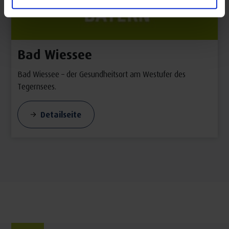
Bad Wiessee
Bad Wiessee – der Gesundheitsort am Westufer des
Tegernsees.
Detailseite