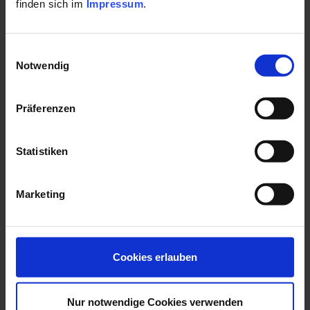
Bad Wiessee – der Gesundheitsort am Westufer des
finden sich im
Impressum
.
Tegernsees.
Einwilligungsauswahl
Detailseite
Notwendig
Präferenzen
Angebote (1)
Statistiken
in Bad Wiessee
Marketing
Cookies erlauben
Nur notwendige Cookies verwenden