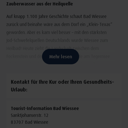
Zauberwasser aus der Heilquelle
Auf knapp 1.100 Jahre Geschichte schaut Bad Wiessee
zurück und beinahe wäre aus dem Dorf ein „Klein-Texas“
geworden. Aber es kam viel besser – mit den stärksten
Jod-Schwefelquellen Deutschlands wurde Wiessee zum
Heilbad! Heute zieht die Landschaft zwischen dem
Fockenstein und der längsten Promenade am Tegernsee
Mehr lesen
Erholungssuchende wie Abenteurer gleichermaßen an.
Eingebettet zwischen Bergen und See finden Sie bei uns
Kontakt für Ihre Kur oder Ihren Gesundheits-
die ganze Schönheit der bayerischen Alpen; die Kultur, die
Urlaub:
Traditionen und echte bayerische Gastlichkeit.
Daher sagen wir: „Servus in Bad Wiessee – Willkommen
Tourist-Information Bad Wiessee
am Tegernsee!“
Sanktjohanserstr. 12
83707 Bad Wiessee