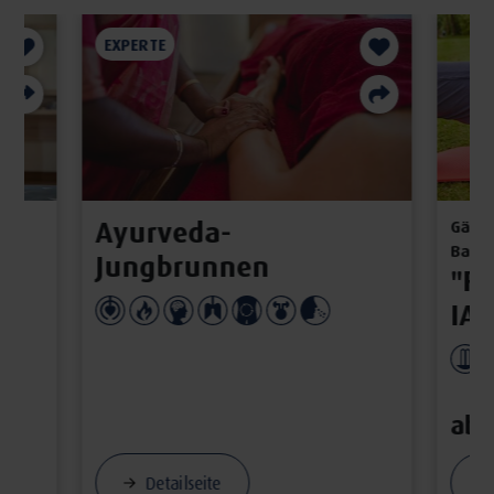
EXPERTE
Ayurveda-
Gäste
Bad G
Jungbrunnen
e
"FA
IAL
ab 
Detailseite