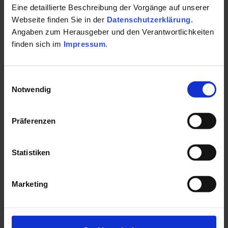
Eine detaillierte Beschreibung der Vorgänge auf unserer
Webseite finden Sie in der
Datenschutzerklärung
.
Angaben zum Herausgeber und den Verantwortlichkeiten
finden sich im
Impressum
.
Merkliste anzeigen
Einwilligungsauswahl
Notwendig
KURORT
KUR
Präferenzen
Statistiken
Marketing
Bayerisches Staatsbad
Bay
Bad Steben
Bad