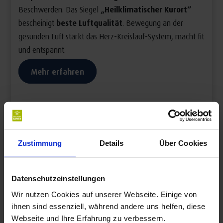
Beschwerden. Das Siegel
„Heilklimatischer Kurort“
bescheinigt
beste Luftqualität
. Bewegung an der
gesunden Luft stärkt das Herz-Kreislauf-System, macht fit
und entspannt.
Mehr erfahren
Zustimmung
Details
Über Cookies
Bayerische Heilbäder &
Kurorte,
Datenschutzeinstellungen
die bei Herz-Kreislauf-
Wir nutzen Cookies auf unserer Webseite. Einige von
ihnen sind essenziell, während andere uns helfen, diese
Erkrankungen helfen
Webseite und Ihre Erfahrung zu verbessern.