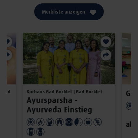
Merkliste anzeigen
Ge
| Bad
Kurhaus Bad Bocklet | Bad Bocklet
Ayursparsha -
Ayurveda Einstieg
ab 