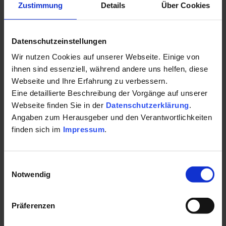
Zustimmung
Details
Über Cookies
Datenschutzeinstellungen
Wir nutzen Cookies auf unserer Webseite. Einige von
ihnen sind essenziell, während andere uns helfen, diese
Webseite und Ihre Erfahrung zu verbessern.
Eine detaillierte Beschreibung der Vorgänge auf unserer
Webseite finden Sie in der
Datenschutzerklärung
.
Angaben zum Herausgeber und den Verantwortlichkeiten
Müssen es immer
finden sich im
Impressum
.
exotische Superfoods
sein?
Einwilligungsauswahl
Notwendig
Gleich vorneweg: Nein!
Auch vor unserer Haustür
wachsen
Präferenzen
zahlreiche Obst-, Gemüse-, Samen- und Getreidesorten, die
uns mit
wertvollen Mineralstoffen und