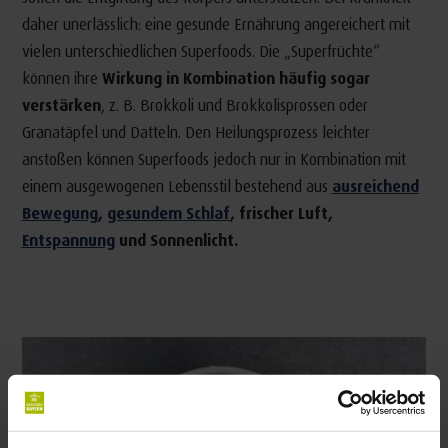
daher unerlässlich: eine gesunde Ernährung angereichert mit
vielen unterschiedlichen Superfoods. Die „Superfrüchte“
können ihre
Wirkung in Kombination häufig sogar
verstärken
, z. B. Brokkoli und Brokkolisprossen oder
Granatäpfel und Datteln. Den Heilungsprozess leichter
anstoßen können Superfoods jedoch nur in Kombination mit
einem ausgewogenen Lebensstil bestehend aus
ausreichend
Bewegung
,
gesundem Schlaf
, frischer Luft,
Entspannung
und Sonnenlicht.