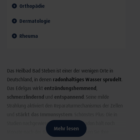
Orthopädie
Dermatologie
Rheuma
Das Heilbad Bad Steben ist einer der wenigen Orte in
Deutschland, in denen
radonhaltiges Wasser sprudelt
.
Das Edelgas wirkt
entzündungshemmend
,
schmerzlindernd
und
entspannend
. Seine milde
Strahlung aktiviert den Reparaturmechanismus der Zellen
und
stärkt das Immunsystem
. Schönstes Plus: Die in
Studien nachgewiesene Wirkung von Radon hält noch
Mehr lesen
Monate nach der Behandlung an. Schicken Sie Ihre