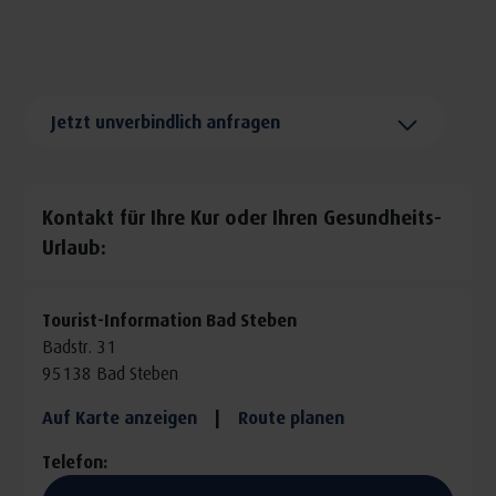
Beschwerden in die Pause und genießen Sie einen
regenerierenden Aufenthalt in Bayerns höchstgelegenem
Staatsbad – inklusive einer medizinischen
Eingangsuntersuchung, Radonbädern und erholsamen
Jetzt unverbindlich anfragen
Besuchen in der modernen Therme.
Leistungen des einwöchigen Programms:
- 6 Übernachtungen mit Frühstück*
Kontakt für Ihre Kur oder Ihren Gesundheits-
- Medizinischer Eingangs-Check
Urlaub:
- 5 Radonbäder
- 2 x 3 Stunden Wasserwelten für die Therme Bad Steben
Tourist-Information Bad Steben
- Inkl. Bad Stebener Wohlfühl-Paket mit zahlreichen
Badstr. 31
Inklusivleistungen
95138 Bad Steben
- inkl. Kurtaxe
Auf Karte anzeigen
|
Route planen
Leistungen des zweiwöchigen Programms:
Telefon:
- 13 Übernachtungen mit Frühstück*