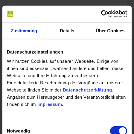
Villa Sonnenhof: DB 489,00 € / EB 687,00 €
Ferienwohnung Heger - Seifengrund: DB 480,00 € / EB
669,00 €
Zustimmung
Details
Über Cookies
Weitere Angebote
Ferienwohnung Heger - Hügelwiese: DB 504,00 € / EB
717,00 €
Datenschutzeinstellungen
Wir nutzen Cookies auf unserer Webseite. Einige von
Kastanienhof: DB 465,00 € / EB 639,00 €
ihnen sind essenziell, während andere uns helfen, diese
Webseite und Ihre Erfahrung zu verbessern.
Gästehaus Stumpf F***: DB 477,00 € / EB: 663,00 €
Eine detaillierte Beschreibung der Vorgänge auf unserer
Zweiwöchiger Aufenthalt
Webseite finden Sie in der
Datenschutzerklärung
.
Angaben zum Herausgeber und den Verantwortlichkeiten
Hotel/Pension (DZ = Doppelzimmer, EZ = Einzelzimmer,
finden sich im
Impressum
.
Preis pro Person):
relexa Hotel Bad Steben**** -Basic: DZ 1765,00 € / EZ
Einwilligungsauswahl
Notwendig
1886,00 €