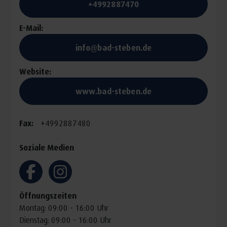
- Medizinischer Eingangs-Check
+4992887470
- 10 Radonbäder
E-Mail:
- 4 x 3 Stunden Wasserwelten für die Therme Bad Steben
- inkl. Bad Stebener Wohlfühl-Paket mit zahlreichen
info@bad-steben.de
Inklusivleistungen
Website:
- inkl. Kurtaxe
www.bad-steben.de
*Frühstück ist nur bei Buchung in Hotel/Pension
enthalten.
Fax:
+4992887480
Einwöchiger Aufenthalt
Soziale Medien
Hotel/Pension (DZ = Doppelzimmer, EZ = Einzelzimmer;
Preis pro Person):
relexa Hotel Bad Steben**** -Basic: DZ 873,00 € / EZ
Öffnungszeiten
933,00 €
Montag: 09:00 - 16:00 Uhr
Dienstag: 09:00 - 16:00 Uhr