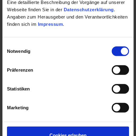
Eine detaillierte Beschreibung der Vorgänge auf unserer
Webseite finden Sie in der
Datenschutzerklärung
.
Angaben zum Herausgeber und den Verantwortlichkeiten
finden sich im
Impressum
.
Einwilligungsauswahl
Notwendig
Präferenzen
Viel Muse für heilende
Tradition
Statistiken
In der
Brunnenhalle
nebenan schenken tagtäglich
Marketing
Brunnenfrauen die
Bad Kissinger
Heilwässer
aus und stehen
Besuchern mit Rat und Tat zur Seite. Die
Trinkkuren
sind seit
jeher ein echtes
Highlight
Bad Kissingens
:
In diesem ganz
besonderen Ambiente zwischen weitläufiger Architektur mit
Cookies erlauben