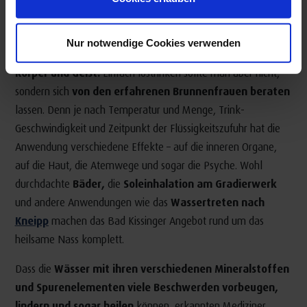
viel Licht sowie glänzenden, goldenen Rohren und Zapfhähnen
wird das bewusste Trinken am frühen Morgen und späten
Nur notwendige Cookies verwenden
Nachmittag zu einer
entspannenden Zeremonie für
Körper und Geist.
Einfach lostrinken sollte man aber nicht,
sondern sich
von den erfahrenen Brunnenfrauen beraten
lassen. Denn je nach Temperatur und Menge, Trink-
Geschwindigkeit und Zeitpunkt der Flüssigkeitszufuhr hat die
Anwendung verschiedene Effekte – auf die inneren Organe,
auf die Haut, die Atemwege und sogar die Psyche. Wohl
durchdachte
Bäder,
die
Soleinhalation am Gradierwerk
und andere Anwendungen wie das
Wassertreten nach
Kneipp
machen das Bad Kissinger Angebot rund um das
heilsame Nass komplett.
Dass die
Wässer mit ihren verschiedenen Mineralstoffen
und Spurenelementen viele Beschwerden vorbeugen,
lindern und sogar heilen
können, erkannten Mediziner