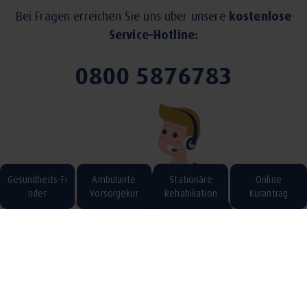
Bei Fragen erreichen Sie uns über unsere
kostenlose
Service-Hotline:
0800 5876783
Gesundheits-Fi
Ambulante
Stationäre
Online
nder
Vorsorgekur
Rehabiliation
Kurantrag