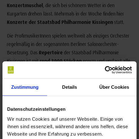
Konzertmuschel
, die sich bei schönem Wetter in den
Kurgarten drehen lässt. Mehrmals in der Woche finden hier
Konzerte der Staatsbad Philharmonie Kissingen
statt.
Die ProfimusikerInnen spielen weltweit als einziges Orchester
regelmäßig in der sogenannten Berliner Salonorchester-
Besetzung. Das
Repertoire
der Staatsbad Philharmonie
Kissingen ist mit
rund 3000 Stücken
enorm und umfasst alle
denkbaren Stilepochen – von Barock bis Walzer, von Operette
bis Neuzeit.
Zustimmung
Details
Über Cookies
Datenschutzeinstellungen
Wir nutzen Cookies auf unserer Webseite. Einige von
ihnen sind essenziell, während andere uns helfen, diese
Webseite und Ihre Erfahrung zu verbessern.