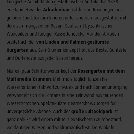
königliche Architekt den gestalterischen Auftakt. Bis 1838
entstand etwa der
Arkadenbau
: Zahlreiche Rundbögen aus
gelbem Sandstein, im Inneren unter anderem ausgestattet mit
dem stimmungsvollen Rossini-Saal samt byzantinischer
Wandbilder und farbiger Kassettendecke. Vor den Arkaden
breitet sich der
von Linden und Palmen gesäumte
Kurgarten
aus. Sein Blumenkonzept holt das Beste, Bunteste
und Duftendste aus jeder Saison heraus.
Nur ein paar Schritte weiter liegt der
Rosengarten mit dem
Multimedia-Brunnen
. Mehrmals täglich tanzen hier
Wasserfontänen taktvoll zur Musik und nach Sonnenuntergang
verwandelt sich die Fontäne in eine Leinwand aus tausenden
Wassertröpfchen. Spektakuläre Beamershows sorgen für
unvergessliche Abende. Auch der
große Luitpoldpark
ist
ganz nah: Er wird einem mit teils exotischem Baumbestand,
weitläufigen Wiesen und wildromantisch-stillen Winkeln