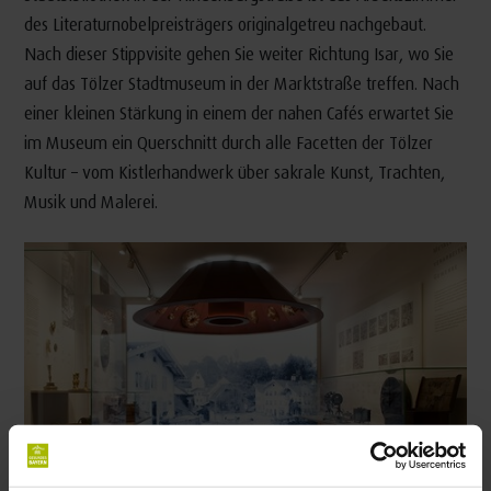
des Literaturnobelpreisträgers originalgetreu nachgebaut.
Nach dieser Stippvisite gehen Sie weiter Richtung Isar, wo Sie
auf das Tölzer Stadtmuseum in der Marktstraße treffen. Nach
einer kleinen Stärkung in einem der nahen Cafés erwartet Sie
im Museum ein Querschnitt durch alle Facetten der Tölzer
Kultur – vom Kistlerhandwerk über sakrale Kunst, Trachten,
Musik und Malerei.