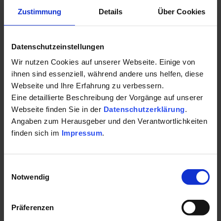
Zustimmung
Details
Über Cookies
Datenschutzeinstellungen
Samstagnachmittag: Energiefluss auf dem Blomberg
Wir nutzen Cookies auf unserer Webseite. Einige von
ihnen sind essenziell, während andere uns helfen, diese
Nach so viel Kultur ist es Zeit für Natur und Bewegung im
Webseite und Ihre Erfahrung zu verbessern.
Heilklima. Etwas ganz Besonderes ist der „Gipfeltrimm“ auf
Eine detaillierte Beschreibung der Vorgänge auf unserer
dem Blomberg. Mit dem Sessellift geht es auf den 1248
Webseite finden Sie in der
Datenschutzerklärung
.
Meter hohen Hausberg hinauf. Nur ein paar Schritte von der
Angaben zum Herausgeber und den Verantwortlichkeiten
Bergstation entfernt beginnt der „Gipfeltrimm“-Zirkel, der auf
finden sich im
Impressum
.
Traditioneller Chinesischer Medizin (TCM) basiert. Zwölf
Trainingsgeräte aus Holz und Stein aktivieren den Energiefluss
Einwilligungsauswahl
durch einfache Bewegungen und tiefe Atmung. Ziel dabei ist
Notwendig
es, Körper und Geist durch Entspannung und Entschleunigung
zu harmonisieren.
Präferenzen