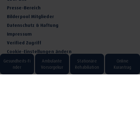
Presse-Bereich
Bilderpool Mitglieder
Datenschutz & Haftung
Impressum
Verified Zugriff
Cookie-Einstellungen ändern
Gesundheits-Fi
Ambulante
Stationäre
Online
nder
Vorsorgekur
Rehabiliation
Kurantrag
Zum Bayerischen Heilbäder Verband
Zum digitalen Reisemagazin erlebe.bayern
Bei Fragen erreichen Sie uns über unsere
kostenlose