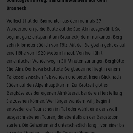
Brauneck
Vielleicht hat der Biomonitor aus den mehr als 37
Wandertouren ja die Route auf die Stie-Alm ausgewählt. Sie
beginnt ganz entspannt am Brauneck, dem markanten Berg
zehn Kilometer südlich von Tölz. Mit der Bergbahn geht es auf
eine Höhe von 1520 Metern hinauf. Von hier führt
ein einfacher Wanderweg in 30 Minuten zur urigen Berghütte
Stie-Alm. Der bewirtschaftete Bergbauernhof liegt in einem
Talkessel zwischen Felswänden und bietet freien Blick nach
Süden auf den Alpenhauptkamm. Zur Brotzeit gibt es
Bergkäse aus der eigenen Almkäserei, bei deren Herstellung
Sie zusehen können. Wer länger wandern will, beginnt
entweder die Tour schon im Tal oder wählt eine der zwölf
ausgeschriebenen Touren, die ebenfalls an der Bergstation
starten. Die Gehzeiten sind unterschiedlich lang – von einer bis
zu sechs Stunden –, aber alle Touren führen an