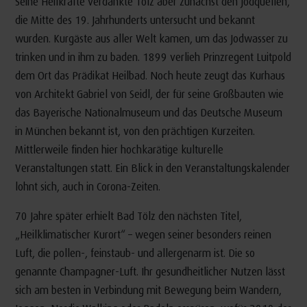
Seine Heilkräfte verdankte Tölz aber zunächst den Jodquellen,
die Mitte des 19. Jahrhunderts untersucht und bekannt
wurden. Kurgäste aus aller Welt kamen, um das Jodwasser zu
trinken und in ihm zu baden. 1899 verlieh Prinzregent Luitpold
dem Ort das Prädikat Heilbad. Noch heute zeugt das Kurhaus
von Architekt Gabriel von Seidl, der für seine Großbauten wie
das Bayerische Nationalmuseum und das Deutsche Museum
in München bekannt ist, von den prächtigen Kurzeiten.
Mittlerweile finden hier hochkarätige kulturelle
Veranstaltungen statt. Ein Blick in den Veranstaltungskalender
lohnt sich, auch in Corona-Zeiten.
70 Jahre später erhielt Bad Tölz den nächsten Titel,
„Heilklimatischer Kurort“ – wegen seiner besonders reinen
Luft, die pollen-, feinstaub- und allergenarm ist. Die so
genannte Champagner-Luft. Ihr gesundheitlicher Nutzen lässt
sich am besten in Verbindung mit Bewegung beim Wandern,