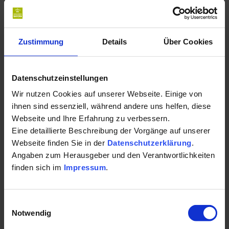
und
heilendes Reizklima
auf dem Gipfel. Damit ist der
Ort im Allgäu ideal für kleine und große Wanderrouten.
Hier entspannen Sie ganzheitlich Körper und Geist. Hier
Zustimmung
Details
Über Cookies
lassen Sie Alltag und Gesundheitsprobleme Schritt für
Schritt hinter sich.
Rudern:
Auch Rudern stärkt das Herz-Kreislaufsystem
Datenschutzeinstellungen
nachhaltig. Am Chiemsee verbinden sich Wasser und
Wir nutzen Cookies auf unserer Webseite. Einige von
Erholung auf ideale Weise. Der Kurort liegt in der
ihnen sind essenziell, während andere uns helfen, diese
malerischen Kulisse der Alpen. Und falls Sie einmal nicht
Webseite und Ihre Erfahrung zu verbessern.
Eine detaillierte Beschreibung der Vorgänge auf unserer
rudern möchten –
Prien am Chiemsee
ist außerdem ein
Webseite finden Sie in der
Datenschutzerklärung
.
Kneippkurort
.
Angaben zum Herausgeber und den Verantwortlichkeiten
finden sich im
Impressum
.
6 Tipps für Sport im
Einwilligungsauswahl
Notwendig
Sommer